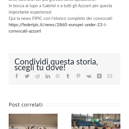
In bocca al lupo a Gabriel e a tutti gli Azzurri per questa
importante esperienza!
Qui la news FIPIC con l’elenco completo dei convocati:
https://federipic.it/news/2860-europei-under-23-i-
convocati-azzurri
Condividi questa storia,
scegli tu dove!
Facebook
Twitter
Reddit
LinkedIn
WhatsApp
Tumblr
Pinterest
Vk
Xing
Email
Post correlati
Final Four promozione
Si chiude al 6° posto