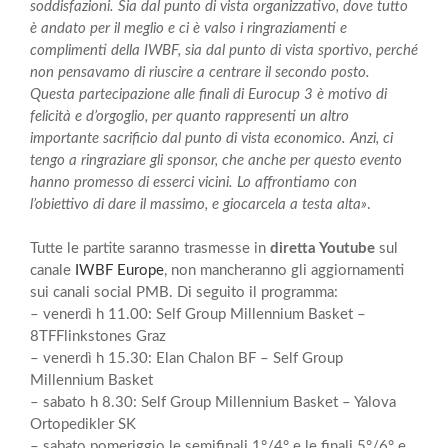
soddisfazioni. Sia dal punto di vista organizzativo, dove tutto
è andato per il meglio e ci è valso i ringraziamenti e
complimenti della IWBF, sia dal punto di vista sportivo, perché
non pensavamo di riuscire a centrare il secondo posto.
Questa partecipazione alle finali di Eurocup 3 è motivo di
felicità e d’orgoglio, per quanto rappresenti un altro
importante sacrificio dal punto di vista economico. Anzi, ci
tengo a ringraziare gli sponsor, che anche per questo evento
hanno promesso di esserci vicini. Lo affrontiamo con
l’obiettivo di dare il massimo, e giocarcela a testa alta»
.
Tutte le partite saranno trasmesse in
diretta Youtube
sul
canale
IWBF Europe
, non mancheranno gli aggiornamenti
sui canali social PMB. Di seguito il programma:
– venerdì h 11.00: Self Group Millennium Basket –
8TFFlinkstones Graz
– venerdì h 15.30: Elan Chalon BF – Self Group
Millennium Basket
– sabato h 8.30: Self Group Millennium Basket – Yalova
Ortopedikler SK
– sabato pomeriggio le semifinali 1°/4° e le finali 5°/6° e