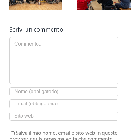
weekend a Roma ci si
Basket alle finali di
A!
gioca la Serie A
Eurocup 3
Scrivi un commento
Commento
Salva il mio nome, email e sito web in questo
browser per la prossima volta che commento.