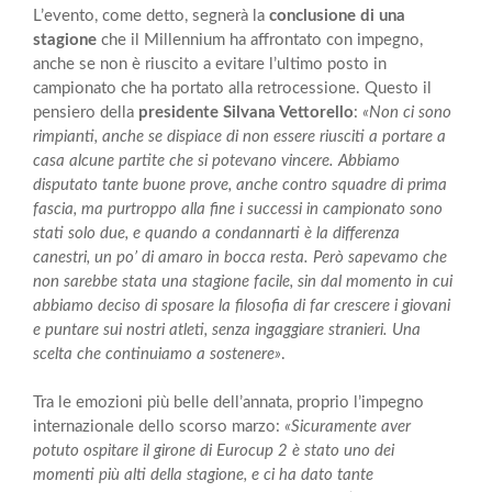
L’evento, come detto, segnerà la
conclusione di una
stagione
che il Millennium ha affrontato con impegno,
anche se non è riuscito a evitare l’ultimo posto in
campionato che ha portato alla retrocessione. Questo il
pensiero della
presidente Silvana Vettorello
:
«Non ci sono
rimpianti, anche se dispiace di non essere riusciti a portare a
casa alcune partite che si potevano vincere. Abbiamo
disputato tante buone prove, anche contro squadre di prima
fascia, ma purtroppo alla fine i successi in campionato sono
stati solo due, e quando a condannarti è la differenza
canestri, un po’ di amaro in bocca resta. Però sapevamo che
non sarebbe stata una stagione facile, sin dal momento in cui
abbiamo deciso di sposare la filosofia di far crescere i giovani
e puntare sui nostri atleti, senza ingaggiare stranieri. Una
scelta che continuiamo a sostenere»
.
Tra le emozioni più belle dell’annata, proprio l’impegno
internazionale dello scorso marzo:
«Sicuramente aver
potuto ospitare il girone di Eurocup 2 è stato uno dei
momenti più alti della stagione, e ci ha dato tante