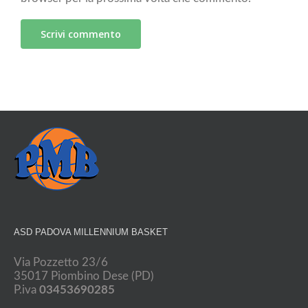
ASD PADOVA MILLENNIUM BASKET
Via Pozzetto 23/6
35017 Piombino Dese (PD)
P.iva
03453690285