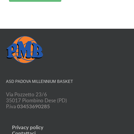
ASD PADOVA MILLENNIUM BASKET
Via Pozzetto 23/6
35017 Piombino Dese (PD)
P.iva
03453690285
Privacy policy
Contattaci