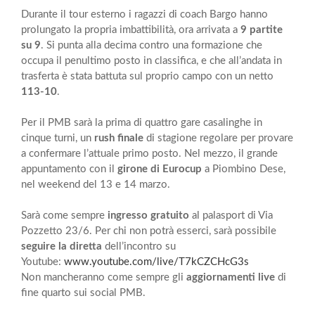
Durante il tour esterno i ragazzi di coach Bargo hanno
prolungato la propria imbattibilità, ora arrivata a
9 partite
su 9
. Si punta alla decima contro una formazione che
occupa il penultimo posto in classifica, e che all’andata in
trasferta è stata battuta sul proprio campo con un netto
113-10
.
Per il PMB sarà la prima di quattro gare casalinghe in
cinque turni, un
rush finale
di stagione regolare per provare
a confermare l’attuale primo posto. Nel mezzo, il grande
appuntamento con il
girone di Eurocup
a Piombino Dese,
nel weekend del 13 e 14 marzo.
Sarà come sempre
ingresso gratuito
al palasport di Via
Pozzetto 23/6. Per chi non potrà esserci, sarà possibile
seguire la diretta
dell’incontro su
Youtube:
www.youtube.com/live/T7kCZCHcG3s
Non mancheranno come sempre gli
aggiornamenti live
di
fine quarto sui social PMB.