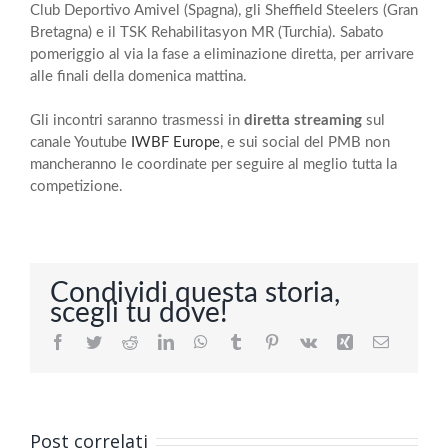
Club Deportivo Amivel (Spagna), gli Sheffield Steelers (Gran
Bretagna) e il TSK Rehabilitasyon MR (Turchia). Sabato
pomeriggio al via la fase a eliminazione diretta, per arrivare
alle finali della domenica mattina.
Gli incontri saranno trasmessi in
diretta streaming
sul
canale Youtube
IWBF Europe
, e sui social del PMB non
mancheranno le coordinate per seguire al meglio tutta la
competizione.
Condividi questa storia,
scegli tu dove!
Facebook
Twitter
Reddit
LinkedIn
WhatsApp
Tumblr
Pinterest
Vk
Xing
Email
Post correlati