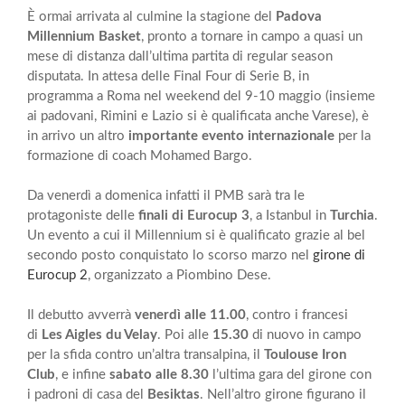
È ormai arrivata al culmine la stagione del
Padova
Millennium Basket
, pronto a tornare in campo a quasi un
mese di distanza dall’ultima partita di regular season
disputata. In attesa delle Final Four di Serie B, in
programma a Roma nel weekend del 9-10 maggio (insieme
ai padovani, Rimini e Lazio si è qualificata anche Varese), è
in arrivo un altro
importante evento internazionale
per la
formazione di coach Mohamed Bargo.
Da venerdì a domenica infatti il PMB sarà tra le
protagoniste delle
finali di Eurocup 3
, a Istanbul in
Turchia
.
Un evento a cui il Millennium si è qualificato grazie al bel
secondo posto conquistato lo scorso marzo nel
girone di
Eurocup 2
, organizzato a Piombino Dese.
Il debutto avverrà
venerdì alle 11.00
, contro i francesi
di
Les Aigles du Velay
. Poi alle
15.30
di nuovo in campo
per la sfida contro un’altra transalpina, il
Toulouse Iron
Club
, e infine
sabato alle 8.30
l’ultima gara del girone con
i padroni di casa del
Besiktas
. Nell’altro girone figurano il