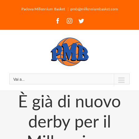
Salta
al
Padova Millennium Basket
|
pmb@millenniumbasket.com
contenuto
Facebook
Instagram
Twitter
Vai a...
È già di nuovo
derby per il