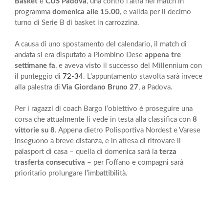
Basket
e
CUS Padova
, una contro l’altra nel match in
programma
domenica alle 15.00
, e valida per il decimo
turno di Serie B di basket in carrozzina.
A causa di uno spostamento del calendario, il match di
andata si era disputato a Piombino Dese
appena tre
settimane fa
, e aveva visto il successo del Millennium con
il punteggio di
72-34
. L’appuntamento stavolta sarà invece
alla palestra di
Via Giordano Bruno 27
, a Padova.
Per i ragazzi di coach Bargo l’obiettivo è proseguire una
corsa che attualmente li vede in testa alla classifica con
8
vittorie su 8
. Appena dietro Polisportiva Nordest e Varese
inseguono a breve distanza, e in attesa di ritrovare il
palasport di casa – quella di domenica sarà la
terza
trasferta consecutiva
– per Foffano e compagni sarà
prioritario prolungare l’imbattibilità.