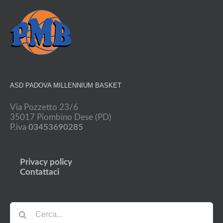
ASD PADOVA MILLENNIUM BASKET
Via Pozzetto 23/6
35017 Piombino Dese (PD)
P.iva
03453690285
Privacy policy
Contattaci
Cerca
per: